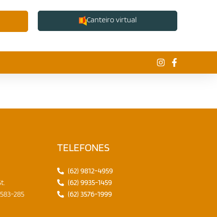
Canteiro virtual
TELEFONES
Fale conosco
(62) 9812-4959
t.
(62) 9935-1459
4583-285
(62) 3576-1999