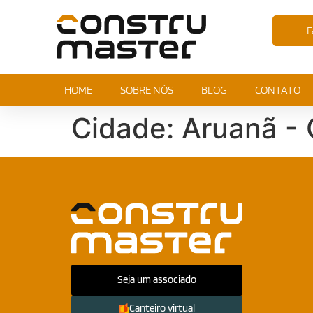
F
HOME
SOBRE NÓS
BLOG
CONTATO
Cidade:
Aruanã -
Seja um associado
Canteiro virtual