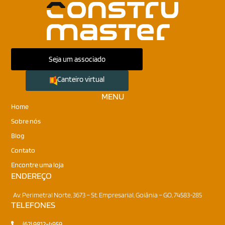
Seja um associado
Canteiro virtual
MENU
Home
Sobre nós
Blog
Contato
Encontre uma loja
ENDEREÇO
Onde nos encontrar
Av. Perimetral Norte, 3673 – St. Empresarial, Goiânia – GO, 74583-285
TELEFONES
Fale conosco
(62) 9812-4959