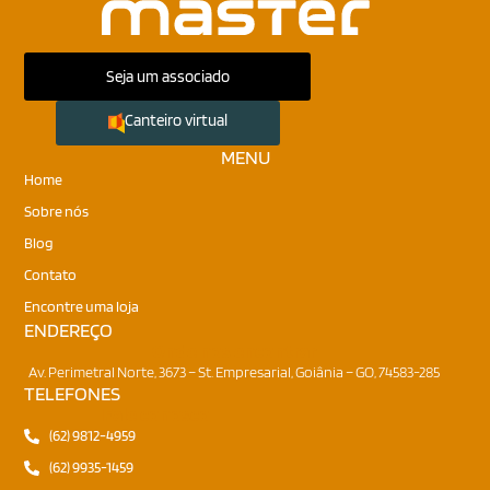
Seja um associado
Canteiro virtual
MENU
Home
Sobre nós
Blog
Contato
Encontre uma loja
ENDEREÇO
Onde nos encontrar
Av. Perimetral Norte, 3673 – St. Empresarial, Goiânia – GO, 74583-285
TELEFONES
Fale conosco
(62) 9812-4959
(62) 9935-1459