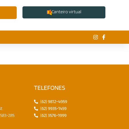
Canteiro virtual
TELEFONES
Fale conosco
(62) 9812-4959
t.
(62) 9935-1459
4583-285
(62) 3576-1999