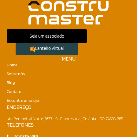
Seja um associado
Canteiro virtual
MENU
Home
Sobre nós
Blog
Contato
Encontre uma loja
ENDEREÇO
Onde nos encontrar
Av. Perimetral Norte, 3673 – St. Empresarial, Goiânia – GO, 74583-285
TELEFONES
Fale conosco
(62) 9812-4959