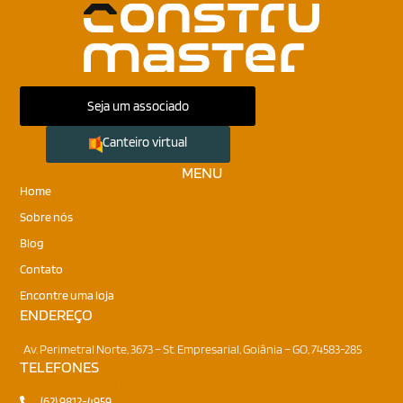
Seja um associado
Canteiro virtual
MENU
Home
Sobre nós
Blog
Contato
Encontre uma loja
ENDEREÇO
Onde nos encontrar
Av. Perimetral Norte, 3673 – St. Empresarial, Goiânia – GO, 74583-285
TELEFONES
Fale conosco
(62) 9812-4959