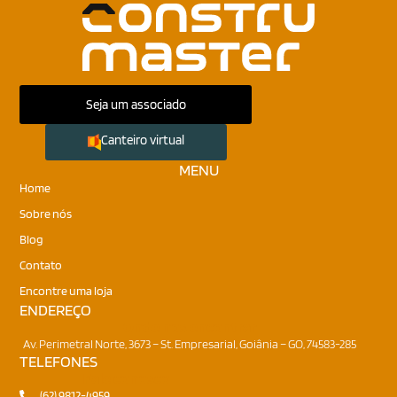
Seja um associado
Canteiro virtual
MENU
Home
Sobre nós
Blog
Contato
Encontre uma loja
ENDEREÇO
Onde nos encontrar
Av. Perimetral Norte, 3673 – St. Empresarial, Goiânia – GO, 74583-285
TELEFONES
Fale conosco
(62) 9812-4959