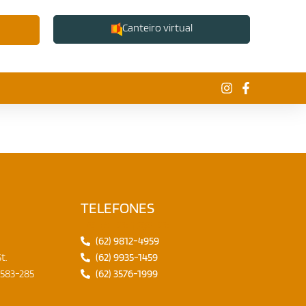
Canteiro virtual
TELEFONES
Fale conosco
(62) 9812-4959
t.
(62) 9935-1459
4583-285
(62) 3576-1999