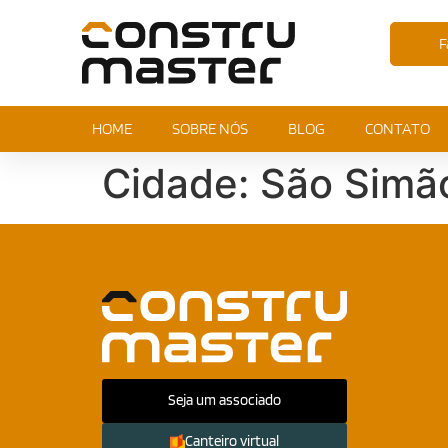
F
HOME
SOBRE NÓS
BLOG
CONTATO
Cidade:
São Simã
Seja um associado
Canteiro virtual