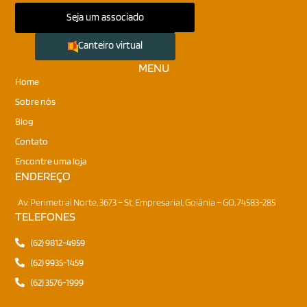
Seja um associado
Canteiro virtual
MENU
Home
Sobre nós
Blog
Contato
Encontre uma loja
ENDEREÇO
Onde nos encontrar
Av. Perimetral Norte, 3673 – St. Empresarial, Goiânia – GO, 74583-285
TELEFONES
Fale conosco
(62) 9812-4959
(62) 9935-1459
(62) 3576-1999